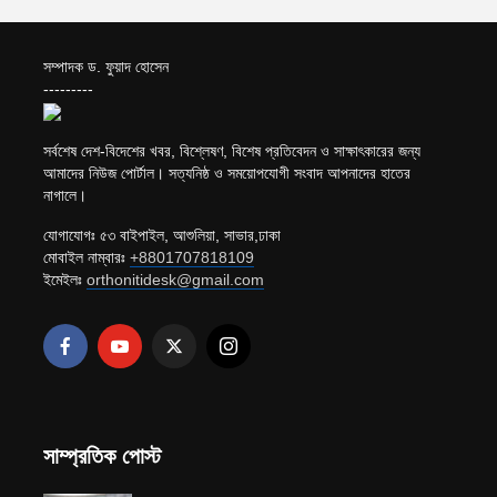
সম্পাদক ড. ফুয়াদ হোসেন
---------
সর্বশেষ দেশ-বিদেশের খবর, বিশ্লেষণ, বিশেষ প্রতিবেদন ও সাক্ষাৎকারের জন্য
আমাদের নিউজ পোর্টাল। সত্যনিষ্ঠ ও সময়োপযোগী সংবাদ আপনাদের হাতের
নাগালে।
যোগাযোগঃ ৫৩ বাইপাইল, আশুলিয়া, সাভার,ঢাকা
মোবাইল নাম্বারঃ
+8801707818109
ইমেইলঃ
orthonitidesk@gmail.com
সাম্প্রতিক পোস্ট