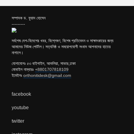
সম্পাদক ড. ফুয়াদ হোসেন
---------
সর্বশেষ দেশ-বিদেশের খবর, বিশ্লেষণ, বিশেষ প্রতিবেদন ও সাক্ষাৎকারের জন্য
আমাদের নিউজ পোর্টাল। সত্যনিষ্ঠ ও সময়োপযোগী সংবাদ আপনাদের হাতের
নাগালে।
যোগাযোগঃ ৫৩ বাইপাইল, আশুলিয়া, সাভার,ঢাকা
মোবাইল নাম্বারঃ
+8801707818109
ইমেইলঃ
orthonitidesk@gmail.com
facebook
youtube
twitter