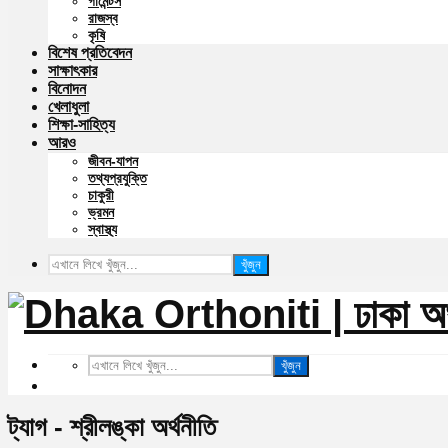
গার্মেন্টস
রাজস্ব
কৃষি
বিশেষ প্রতিবেদন
সাক্ষাৎকার
বিনোদন
খেলাধুলা
শিক্ষা-সাহিত্য
আরও
জীবন-যাপন
তথ্যপ্রযুক্তি
চাকুরী
ভ্রমন
স্বাস্থ্য
খুঁজুন
খুঁজুন
ট্যাগ - শ্রীলঙ্কা অর্থনীতি