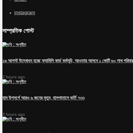
instagram
সাম্প্রতিক পোস্ট
১৬ আগস্ট উদ্বোধন হচ্ছে ফ্যামিলি কার্ড কর্মসূচি, আওতায় আসবে ১ কোটি ৬০ লাখ পরিবার
2 hours ago
হাম উপসর্গে আরও ৬ জনের মৃত্যু, হাসপাতালে ভর্তি ৭৩৩
3 hours ago