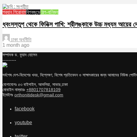
প্রধান শিরোনাম
বিশ্বজুড়ে
শিল্প-বানিজ্য
ধ্বংসস্তূপ থেকে ফিনিক্স পাখি: শ্রীলঙ্কাকে উচ্চ মধ্যম আয়ের দে
ঢাকা অর্থনীতি
1 month ago
সম্পাদক ড. ফুয়াদ হোসেন
---------
সর্বশেষ দেশ-বিদেশের খবর, বিশ্লেষণ, বিশেষ প্রতিবেদন ও সাক্ষাৎকারের জন্য আমাদের নিউজ পোর্
যোগাযোগঃ ৫৩ বাইপাইল, আশুলিয়া, সাভার,ঢাকা
মোবাইল নাম্বারঃ
+8801707818109
ইমেইলঃ
orthonitidesk@gmail.com
facebook
youtube
twitter