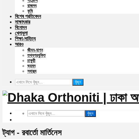
গার্মেন্টস
রাজস্ব
কৃষি
বিশেষ প্রতিবেদন
সাক্ষাৎকার
বিনোদন
খেলাধুলা
শিক্ষা-সাহিত্য
আরও
জীবন-যাপন
তথ্যপ্রযুক্তি
চাকুরী
ভ্রমন
স্বাস্থ্য
খুঁজুন
খুঁজুন
ট্যাগ - রবার্তো মার্তিনেস