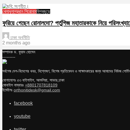
খেলাধুলা
প্রধান শিরোনাম
বিশ্বজুড়ে
ফুরিয়ে গেছেন রোনালদো? পর্তুগিজ মহাতারকাকে নিয়ে পরিসংখ্যান
ঢাকা অর্থনীতি
2 months ago
সম্পাদক ড. ফুয়াদ হোসেন
---------
সর্বশেষ দেশ-বিদেশের খবর, বিশ্লেষণ, বিশেষ প্রতিবেদন ও সাক্ষাৎকারের জন্য আমাদের নিউজ পোর্
যোগাযোগঃ ৫৩ বাইপাইল, আশুলিয়া, সাভার,ঢাকা
মোবাইল নাম্বারঃ
+8801707818109
ইমেইলঃ
orthonitidesk@gmail.com
facebook
youtube
twitter