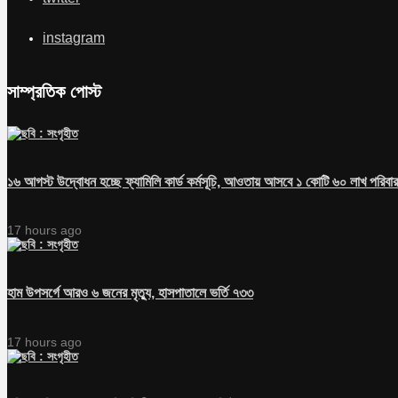
instagram
সাম্প্রতিক পোস্ট
১৬ আগস্ট উদ্বোধন হচ্ছে ফ্যামিলি কার্ড কর্মসূচি, আওতায় আসবে ১ কোটি ৬০ লাখ পরিবার
17 hours ago
হাম উপসর্গে আরও ৬ জনের মৃত্যু, হাসপাতালে ভর্তি ৭৩৩
17 hours ago