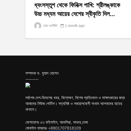
ধ্বংসস্তূপ থেকে ফিনিক্স পাখি: শ্রীলঙ্কাকে
উচ্চ মধ্যম আয়ের দেশের স্বীকৃতি দিল...
ঢাকা অর্থনীতি
1 month ago
সম্পাদক ড. ফুয়াদ হোসেন
---------
সর্বশেষ দেশ-বিদেশের খবর, বিশ্লেষণ, বিশেষ প্রতিবেদন ও সাক্ষাৎকারের জন্য
আমাদের নিউজ পোর্টাল। সত্যনিষ্ঠ ও সময়োপযোগী সংবাদ আপনাদের হাতের
নাগালে।
যোগাযোগঃ ৫৩ বাইপাইল, আশুলিয়া, সাভার,ঢাকা
মোবাইল নাম্বারঃ
+8801707818109