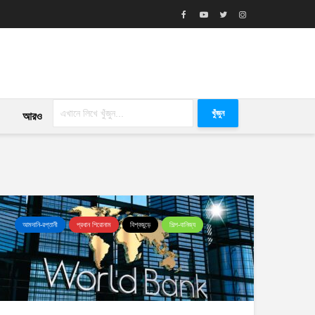
খুঁজুন
আরও
আমদানি-রপ্তানী
প্রধান শিরোনাম
বিশ্বজুড়ে
শিল্প-বানিজ্য