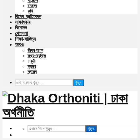
গার্মেন্টস
রাজস্ব
কৃষি
বিশেষ প্রতিবেদন
সাক্ষাৎকার
বিনোদন
খেলাধুলা
শিক্ষা-সাহিত্য
আরও
জীবন-যাপন
তথ্যপ্রযুক্তি
চাকুরী
ভ্রমন
স্বাস্থ্য
খুঁজুন
খুঁজুন