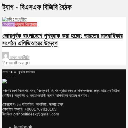
ট্যাগ - বিএসএফ বিজিবি বৈঠক
দেশজুড়ে
প্রধান শিরোনাম
জোরপূর্বক বাংলাদেশে পুশব্যাক করা হচ্ছে: ভারতের মানবাধিকার
সংগঠন এপিডিআরের উদ্বেগ
ঢাকা অর্থনীতি
2 months ago
সম্পাদক ড. ফুয়াদ হোসেন
---------
সর্বশেষ দেশ-বিদেশের খবর, বিশ্লেষণ, বিশেষ প্রতিবেদন ও সাক্ষাৎকারের জন্য আমাদের নিউজ
পোর্টাল। সত্যনিষ্ঠ ও সময়োপযোগী সংবাদ আপনাদের হাতের নাগালে।
যোগাযোগঃ ৫৩ বাইপাইল, আশুলিয়া, সাভার,ঢাকা
মোবাইল নাম্বারঃ
+8801707818109
ইমেইলঃ
orthonitidesk@gmail.com
facebook