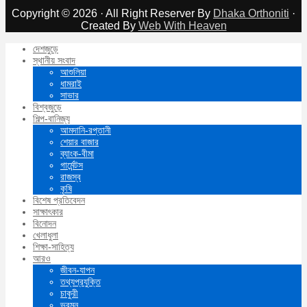
Copyright © 2026 · All Right Reserver By
Dhaka Orthoniti
·
Created By
Web With Heaven
দেশজুড়ে
স্থানীয় সংবাদ
আশুলিয়া
ধামরাই
সাভার
বিশ্বজুড়ে
শিল্প-বানিজ্য
আমদানি-রপ্তানী
শেয়ার বাজার
ব্যাংক-বীমা
গার্মেন্টস
রাজস্ব
কৃষি
বিশেষ প্রতিবেদন
সাক্ষাৎকার
বিনোদন
খেলাধুলা
শিক্ষা-সাহিত্য
আরও
জীবন-যাপন
তথ্যপ্রযুক্তি
চাকুরী
ভ্রমন