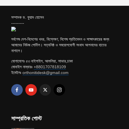
সম্পাদক ড. ফুয়াদ হোসেন
---------
সর্বশেষ দেশ-বিদেশের খবর, বিশ্লেষণ, বিশেষ প্রতিবেদন ও সাক্ষাৎকারের জন্য
আমাদের নিউজ পোর্টাল। সত্যনিষ্ঠ ও সময়োপযোগী সংবাদ আপনাদের হাতের
নাগালে।
যোগাযোগঃ ৫৩ বাইপাইল, আশুলিয়া, সাভার,ঢাকা
মোবাইল নাম্বারঃ
+8801707818109
ইমেইলঃ
orthonitidesk@gmail.com
সাম্প্রতিক পোস্ট