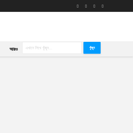
খুঁজুন
আরও