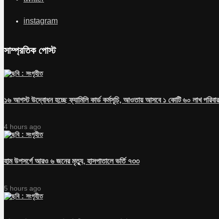
instagram
সাম্প্রতিক পোস্ট
১৬ আগস্ট উদ্বোধন হচ্ছে ফ্যামিলি কার্ড কর্মসূচি, আওতায় আসবে ১ কোটি ৬০ লাখ পরিবার
4 hours ago
হাম উপসর্গে আরও ৬ জনের মৃত্যু, হাসপাতালে ভর্তি ৭৩৩
5 hours ago