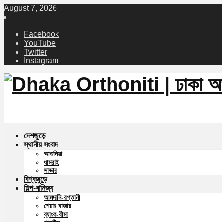
August 7, 2026
Facebook
YouTube
Twitter
Instagram
দেশজুড়ে
স্থানীয় সংবাদ
আশুলিয়া
ধামরাই
সাভার
বিশ্বজুড়ে
শিল্প-বানিজ্য
আমদানি-রপ্তানী
শেয়ার বাজার
ব্যাংক-বীমা