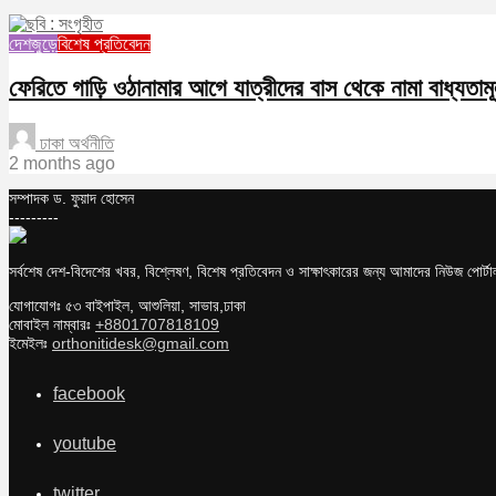
দেশজুড়ে
বিশেষ প্রতিবেদন
ফেরিতে গাড়ি ওঠানামার আগে যাত্রীদের বাস থেকে নামা বাধ্যতা
ঢাকা অর্থনীতি
2 months ago
সম্পাদক ড. ফুয়াদ হোসেন
---------
সর্বশেষ দেশ-বিদেশের খবর, বিশ্লেষণ, বিশেষ প্রতিবেদন ও সাক্ষাৎকারের জন্য আমাদের নিউজ পোর্
যোগাযোগঃ ৫৩ বাইপাইল, আশুলিয়া, সাভার,ঢাকা
মোবাইল নাম্বারঃ
+8801707818109
ইমেইলঃ
orthonitidesk@gmail.com
facebook
youtube
twitter