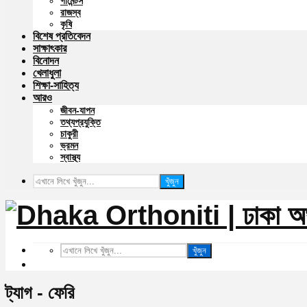
গার্মেন্টস
রাজস্ব
কৃষি
বিশেষ প্রতিবেদন
সাক্ষাৎকার
বিনোদন
খেলাধুলা
শিক্ষা-সাহিত্য
আরও
জীবন-যাপন
তথ্যপ্রযুক্তি
চাকুরী
ভ্রমন
স্বাস্থ্য
খুঁজুন
খুঁজুন
ট্যাগ - ফেরি