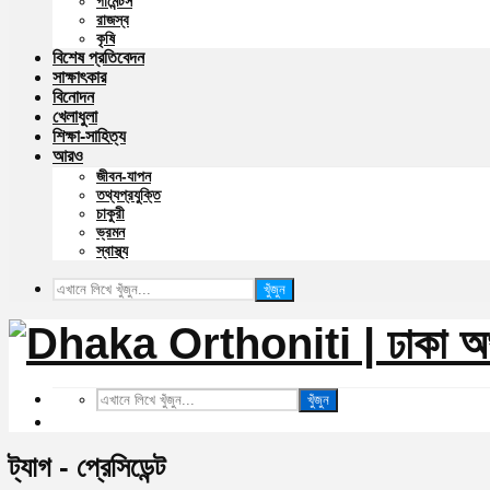
গার্মেন্টস
রাজস্ব
কৃষি
বিশেষ প্রতিবেদন
সাক্ষাৎকার
বিনোদন
খেলাধুলা
শিক্ষা-সাহিত্য
আরও
জীবন-যাপন
তথ্যপ্রযুক্তি
চাকুরী
ভ্রমন
স্বাস্থ্য
খুঁজুন
খুঁজুন
ট্যাগ - প্রেসিডেন্ট