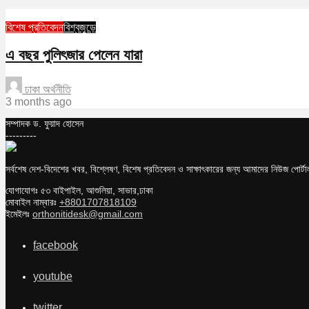
বিশেষ প্রতিবেদন
বিশ্বজুড়ে
এ বছর পুলিৎজার পেলেন যারা
ঢাকা অর্থনীতি
3 months ago
সম্পাদক ড. ফুয়াদ হোসেন
---------
সর্বশেষ দেশ-বিদেশের খবর, বিশ্লেষণ, বিশেষ প্রতিবেদন ও সাক্ষাৎকারের জন্য আমাদের নিউজ পোর্
যোগাযোগঃ ৫৩ বাইপাইল, আশুলিয়া, সাভার,ঢাকা
মোবাইল নাম্বারঃ
+8801707818109
ইমেইলঃ
orthonitidesk@gmail.com
facebook
youtube
twitter