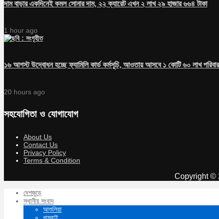
দাম বাড়ার একদিনেই কমল সোনার দাম, ২২ ক্যারেট এখন ২ লাখ ২৯ হাজার ৬৬৪ টাকা
1 hour ago
১৬ আগস্ট উদ্বোধন হচ্ছে ফ্যামিলি কার্ড কর্মসূচি, আওতায় আসবে ১ কোটি ৬০ লাখ পরিবার
20 hours ago
সহযোগিতা ও যোগাযোগ
About Us
Contact Us
Privacy Policy
Terms & Condition
Copyright © 
দেশজুড়ে
স্থানীয় সংবাদ
আশুলিয়া
ধামরাই