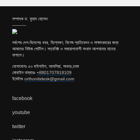
সম্পাদক ড. ফুয়াদ হোসেন
---------
সর্বশেষ দেশ-বিদেশের খবর, বিশ্লেষণ, বিশেষ প্রতিবেদন ও সাক্ষাৎকারের জন্য
আমাদের নিউজ পোর্টাল। সত্যনিষ্ঠ ও সময়োপযোগী সংবাদ আপনাদের হাতের
নাগালে।
যোগাযোগঃ ৫৩ বাইপাইল, আশুলিয়া, সাভার,ঢাকা
মোবাইল নাম্বারঃ
+8801707818109
ইমেইলঃ
orthonitidesk@gmail.com
facebook
youtube
twitter