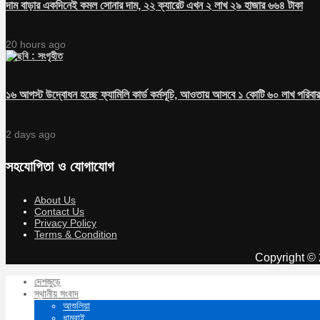
দাম বাড়ার একদিনেই কমল সোনার দাম, ২২ ক্যারেট এখন ২ লাখ ২৯ হাজার ৬৬৪ টাকা
20 hours ago
১৬ আগস্ট উদ্বোধন হচ্ছে ফ্যামিলি কার্ড কর্মসূচি, আওতায় আসবে ১ কোটি ৬০ লাখ পরিবার
2 days ago
সহযোগিতা ও যোগাযোগ
About Us
Contact Us
Privacy Policy
Terms & Condition
Copyright © 
দেশজুড়ে
স্থানীয় সংবাদ
আশুলিয়া
ধামরাই