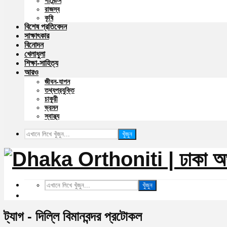
গার্মেন্টস
রাজস্ব
কৃষি
বিশেষ প্রতিবেদন
সাক্ষাৎকার
বিনোদন
খেলাধুলা
শিক্ষা-সাহিত্য
আরও
জীবন-যাপন
তথ্যপ্রযুক্তি
চাকুরী
ভ্রমন
স্বাস্থ্য
খুঁজুন
খুঁজুন
ট্যাগ - দিল্লি বিমানবন্দর প্রটোকল