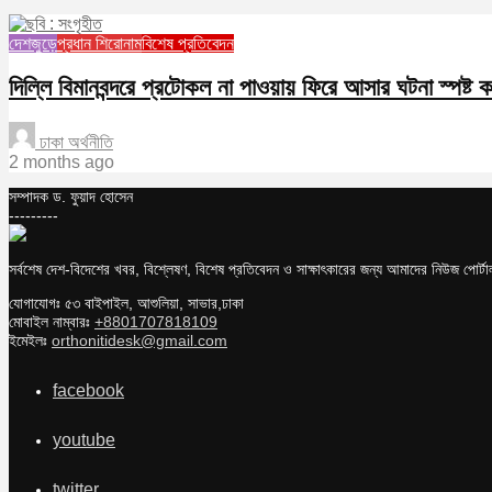
দেশজুড়ে
প্রধান শিরোনাম
বিশেষ প্রতিবেদন
দিল্লি বিমানবন্দরে প্রটোকল না পাওয়ায় ফিরে আসার ঘটনা স্পষ্ট 
ঢাকা অর্থনীতি
2 months ago
সম্পাদক ড. ফুয়াদ হোসেন
---------
সর্বশেষ দেশ-বিদেশের খবর, বিশ্লেষণ, বিশেষ প্রতিবেদন ও সাক্ষাৎকারের জন্য আমাদের নিউজ পোর্
যোগাযোগঃ ৫৩ বাইপাইল, আশুলিয়া, সাভার,ঢাকা
মোবাইল নাম্বারঃ
+8801707818109
ইমেইলঃ
orthonitidesk@gmail.com
facebook
youtube
twitter