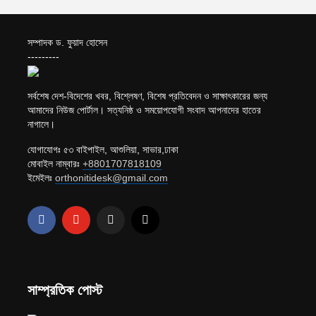
সম্পাদক ড. ফুয়াদ হোসেন
---------
সর্বশেষ দেশ-বিদেশের খবর, বিশ্লেষণ, বিশেষ প্রতিবেদন ও সাক্ষাৎকারের জন্য
আমাদের নিউজ পোর্টাল। সত্যনিষ্ঠ ও সময়োপযোগী সংবাদ আপনাদের হাতের
নাগালে।
যোগাযোগঃ ৫৩ বাইপাইল, আশুলিয়া, সাভার,ঢাকা
মোবাইল নাম্বারঃ
+8801707818109
ইমেইলঃ
orthonitidesk@gmail.com
সাম্প্রতিক পোস্ট