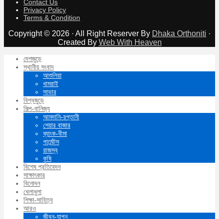
Contact Us
Privacy Policy
Terms & Condition
Copyright © 2026 · All Right Reserver By
Dhaka Orthoniti
·
Created By
Web With Heaven
দেশজুড়ে
স্থানীয় সংবাদ
আশুলিয়া
ধামরাই
সাভার
বিশ্বজুড়ে
শিল্প-বানিজ্য
আমদানি-রপ্তানী
শেয়ার বাজার
ব্যাংক-বীমা
গার্মেন্টস
রাজস্ব
কৃষি
বিশেষ প্রতিবেদন
সাক্ষাৎকার
বিনোদন
খেলাধুলা
শিক্ষা-সাহিত্য
আরও
জীবন-যাপন