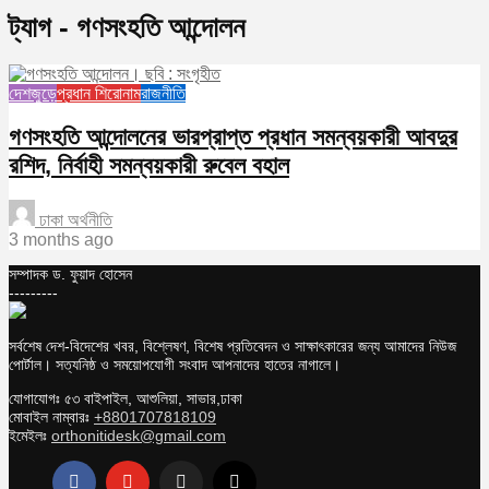
ট্যাগ - গণসংহতি আন্দোলন
দেশজুড়ে
প্রধান শিরোনাম
রাজনীতি
গণসংহতি আন্দোলনের ভারপ্রাপ্ত প্রধান সমন্বয়কারী আবদুর
রশিদ, নির্বাহী সমন্বয়কারী রুবেল বহাল
ঢাকা অর্থনীতি
3 months ago
সম্পাদক ড. ফুয়াদ হোসেন
---------
সর্বশেষ দেশ-বিদেশের খবর, বিশ্লেষণ, বিশেষ প্রতিবেদন ও সাক্ষাৎকারের জন্য আমাদের নিউজ
পোর্টাল। সত্যনিষ্ঠ ও সময়োপযোগী সংবাদ আপনাদের হাতের নাগালে।
যোগাযোগঃ ৫৩ বাইপাইল, আশুলিয়া, সাভার,ঢাকা
মোবাইল নাম্বারঃ
+8801707818109
ইমেইলঃ
orthonitidesk@gmail.com