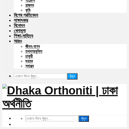
গার্মেন্টস
রাজস্ব
কৃষি
বিশেষ প্রতিবেদন
সাক্ষাৎকার
বিনোদন
খেলাধুলা
শিক্ষা-সাহিত্য
আরও
জীবন-যাপন
তথ্যপ্রযুক্তি
চাকুরী
ভ্রমন
স্বাস্থ্য
খুঁজুন
খুঁজুন