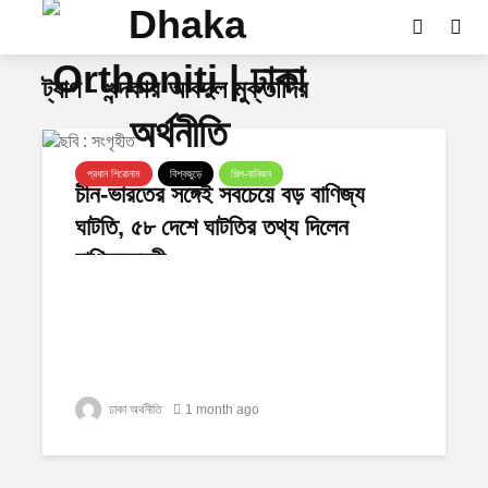
ট্যাগ - খন্দকার আবদুল মুক্তাদির
প্রধান শিরোনাম
বিশ্বজুড়ে
শিল্প-বানিজ্য
চীন-ভারতের সঙ্গেই সবচেয়ে বড় বাণিজ্য
ঘাটতি, ৫৮ দেশে ঘাটতির তথ্য দিলেন
বাণিজ্যমন্ত্রী
ঢাকা অর্থনীতি
1 month ago