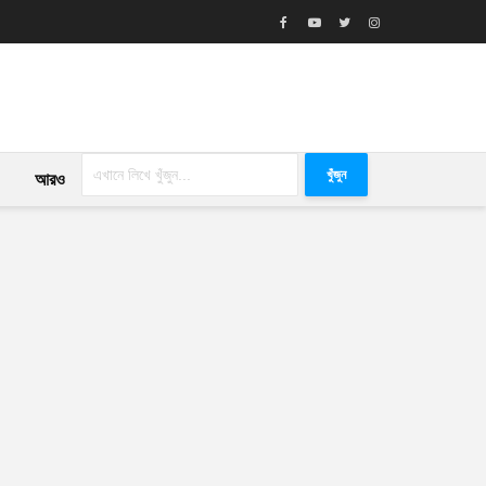
খুঁজুন
আরও