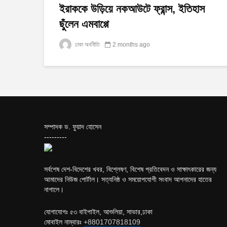
ইরাককে উড়িয়ে নকআউটে ফ্রান্স, ইতিহাস
ছুঁলেন এমবাপ্পে
ঢাকা অর্থনীতি
2 months ago
সম্পাদক ড. ফুয়াদ হোসেন
---------
সর্বশেষ দেশ-বিদেশের খবর, বিশ্লেষণ, বিশেষ প্রতিবেদন ও সাক্ষাৎকারের জন্য
আমাদের নিউজ পোর্টাল। সত্যনিষ্ঠ ও সময়োপযোগী সংবাদ আপনাদের হাতের
নাগালে।
যোগাযোগঃ ৫৩ বাইপাইল, আশুলিয়া, সাভার,ঢাকা
মোবাইল নাম্বারঃ
+8801707818109