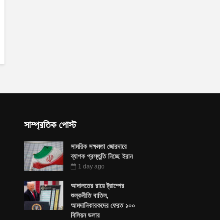
সাম্প্রতিক পোস্ট
সামরিক সক্ষমতা জোরদারে
ব্যাপক প্রস্তুতি নিচ্ছে ইরান
1 day ago
আদালতের রায়ে ট্রাম্পের
শুল্কনীতি বাতিল,
আমদানিকারকদের ফেরত ১০০
বিলিয়ন ডলার