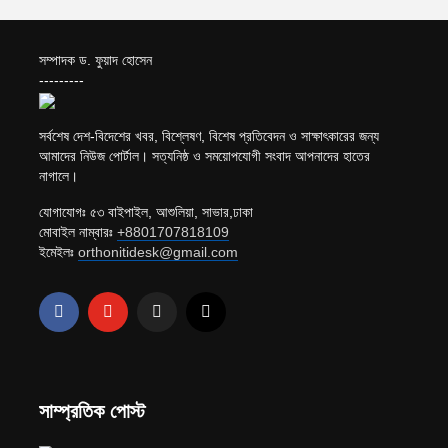
সম্পাদক ড. ফুয়াদ হোসেন
---------
সর্বশেষ দেশ-বিদেশের খবর, বিশ্লেষণ, বিশেষ প্রতিবেদন ও সাক্ষাৎকারের জন্য
আমাদের নিউজ পোর্টাল। সত্যনিষ্ঠ ও সময়োপযোগী সংবাদ আপনাদের হাতের
নাগালে।
যোগাযোগঃ ৫৩ বাইপাইল, আশুলিয়া, সাভার,ঢাকা
মোবাইল নাম্বারঃ
+8801707818109
ইমেইলঃ
orthonitidesk@gmail.com
সাম্প্রতিক পোস্ট