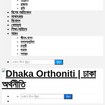
গার্মেন্টস
রাজস্ব
কৃষি
বিশেষ প্রতিবেদন
সাক্ষাৎকার
বিনোদন
খেলাধুলা
শিক্ষা-সাহিত্য
আরও
জীবন-যাপন
তথ্যপ্রযুক্তি
চাকুরী
ভ্রমন
স্বাস্থ্য
খুঁজুন
খুঁজুন