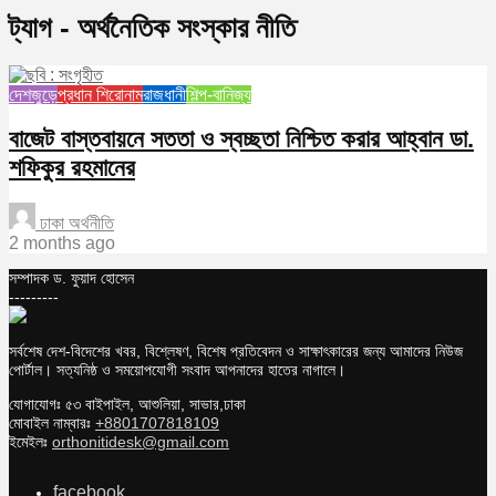
ট্যাগ - অর্থনৈতিক সংস্কার নীতি
দেশজুড়ে
প্রধান শিরোনাম
রাজধানী
শিল্প-বানিজ্য
বাজেট বাস্তবায়নে সততা ও স্বচ্ছতা নিশ্চিত করার আহ্বান ডা.
শফিকুর রহমানের
ঢাকা অর্থনীতি
2 months ago
সম্পাদক ড. ফুয়াদ হোসেন
---------
সর্বশেষ দেশ-বিদেশের খবর, বিশ্লেষণ, বিশেষ প্রতিবেদন ও সাক্ষাৎকারের জন্য আমাদের নিউজ
পোর্টাল। সত্যনিষ্ঠ ও সময়োপযোগী সংবাদ আপনাদের হাতের নাগালে।
যোগাযোগঃ ৫৩ বাইপাইল, আশুলিয়া, সাভার,ঢাকা
মোবাইল নাম্বারঃ
+8801707818109
ইমেইলঃ
orthonitidesk@gmail.com
facebook