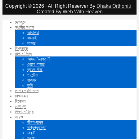
Copyright © 2026 · All Right Reserver By
Dhaka Orthoniti
·
Created By
Web With Heaven
দেশজুড়ে
স্থানীয় সংবাদ
আশুলিয়া
ধামরাই
সাভার
বিশ্বজুড়ে
শিল্প-বানিজ্য
আমদানি-রপ্তানী
শেয়ার বাজার
ব্যাংক-বীমা
গার্মেন্টস
রাজস্ব
কৃষি
বিশেষ প্রতিবেদন
সাক্ষাৎকার
বিনোদন
খেলাধুলা
শিক্ষা-সাহিত্য
আরও
জীবন-যাপন
তথ্যপ্রযুক্তি
চাকুরী
ভ্রমন