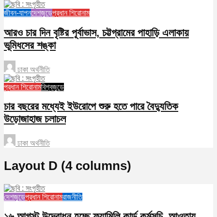
জীবন-যাপন
দেশজুড়ে
প্রধান শিরোনাম
আরও চার দিন বৃষ্টির পূর্বাভাস, চট্টগ্রামের পাহাড়ি এলাকায়
ভূমিধসের শঙ্কা
ঢাকা অর্থনীতি
প্রধান শিরোনাম
বিশ্বজুড়ে
চার বছরের মধ্যেই ইউরোপে শুরু হতে পারে বৈদ্যুতিক
উড়োজাহাজ চলাচল
ঢাকা অর্থনীতি
Layout D (4 columns)
দেশজুড়ে
প্রধান শিরোনাম
রাজনীতি
১৬ আগস্ট উদ্বোধন হচ্ছে ফ্যামিলি কার্ড কর্মসূচি, আওতায়