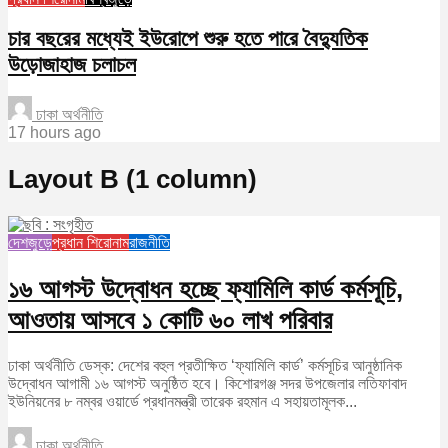
চার বছরের মধ্যেই ইউরোপে শুরু হতে পারে বৈদ্যুতিক
উড়োজাহাজ চলাচল
ঢাকা অর্থনীতি
17 hours ago
Layout B (1 column)
দেশজুড়ে
প্রধান শিরোনাম
রাজনীতি
১৬ আগস্ট উদ্বোধন হচ্ছে ফ্যামিলি কার্ড কর্মসূচি,
আওতায় আসবে ১ কোটি ৬০ লাখ পরিবার
ঢাকা অর্থনীতি ডেস্ক: দেশের বহুল প্রতীক্ষিত ‘ফ্যামিলি কার্ড’ কর্মসূচির আনুষ্ঠানিক
উদ্বোধন আগামী ১৬ আগস্ট অনুষ্ঠিত হবে। কিশোরগঞ্জ সদর উপজেলার লতিফাবাদ
ইউনিয়নের ৮ নম্বর ওয়ার্ডে প্রধানমন্ত্রী তারেক রহমান এ সহায়তামূলক...
ঢাকা অর্থনীতি