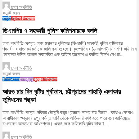
ঢাকা অর্থনীতি
কমেন্ট করুন
চাকুরী
প্রধান শিরোনাম
ডিএমপির ৭ সহকারী পুলিশ কমিশনারকে বদলি
ঢাকা অর্থনীতি ডেস্ক: ঢাকা মহানগর পুলিশের (ডিএমপি) সহকারী পুলিশ কমিশনার
পদমর্যাদার সাত কর্মকর্তাকে বদলি করা হয়েছে। বৃহস্পতিবার (৬ আগস্ট) ডিএমপি কমিশনার
মোসলেহ উদ্দিন আহমদ স্বাক্ষরিত এক অফিস আদেশে এ বদলির নির্দেশ দেওয়া...
ঢাকা অর্থনীতি
কমেন্ট করুন
জীবন-যাপন
দেশজুড়ে
প্রধান শিরোনাম
আরও চার দিন বৃষ্টির পূর্বাভাস, চট্টগ্রামের পাহাড়ি এলাকায়
ভূমিধসের শঙ্কা
ঢাকা অর্থনীতি ডেস্ক: সক্রিয় মৌসুমি বায়ুর প্রভাবে দেশের চার বিভাগে কোথাও কোথাও
আগামীকাল শুক্রবার দুপুর পর্যন্ত ভারি থেকে অতিভারি বর্ষণ হতে পারে বলে জানিয়েছে
বাংলাদেশ আবহাওয়া অধিদপ্তর। একই সঙ্গে অতিভারি বৃষ্টির কারণে...
ঢাকা অর্থনীতি