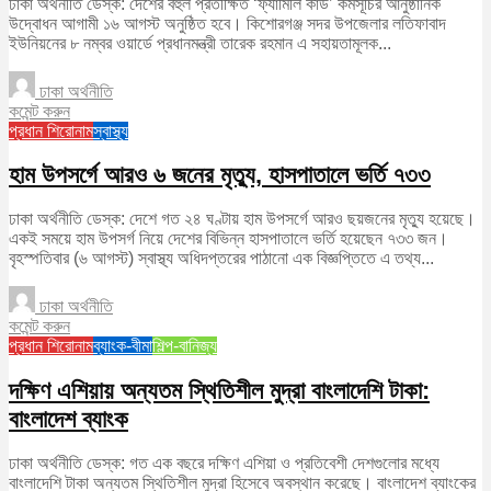
ঢাকা অর্থনীতি ডেস্ক: দেশের বহুল প্রতীক্ষিত ‘ফ্যামিলি কার্ড’ কর্মসূচির আনুষ্ঠানিক
উদ্বোধন আগামী ১৬ আগস্ট অনুষ্ঠিত হবে। কিশোরগঞ্জ সদর উপজেলার লতিফাবাদ
ইউনিয়নের ৮ নম্বর ওয়ার্ডে প্রধানমন্ত্রী তারেক রহমান এ সহায়তামূলক...
ঢাকা অর্থনীতি
কমেন্ট করুন
প্রধান শিরোনাম
স্বাস্থ্য
হাম উপসর্গে আরও ৬ জনের মৃত্যু, হাসপাতালে ভর্তি ৭৩৩
ঢাকা অর্থনীতি ডেস্ক: দেশে গত ২৪ ঘণ্টায় হাম উপসর্গে আরও ছয়জনের মৃত্যু হয়েছে।
একই সময়ে হাম উপসর্গ নিয়ে দেশের বিভিন্ন হাসপাতালে ভর্তি হয়েছেন ৭৩৩ জন।
বৃহস্পতিবার (৬ আগস্ট) স্বাস্থ্য অধিদপ্তরের পাঠানো এক বিজ্ঞপ্তিতে এ তথ্য...
ঢাকা অর্থনীতি
কমেন্ট করুন
প্রধান শিরোনাম
ব্যাংক-বীমা
শিল্প-বানিজ্য
দক্ষিণ এশিয়ায় অন্যতম স্থিতিশীল মুদ্রা বাংলাদেশি টাকা:
বাংলাদেশ ব্যাংক
ঢাকা অর্থনীতি ডেস্ক: গত এক বছরে দক্ষিণ এশিয়া ও প্রতিবেশী দেশগুলোর মধ্যে
বাংলাদেশি টাকা অন্যতম স্থিতিশীল মুদ্রা হিসেবে অবস্থান করেছে। বাংলাদেশ ব্যাংকের