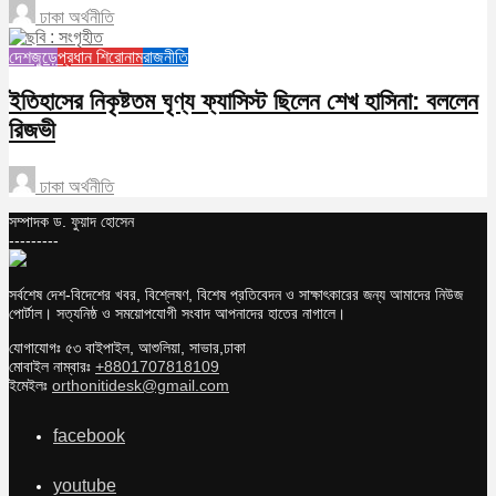
ঢাকা অর্থনীতি
দেশজুড়ে
প্রধান শিরোনাম
রাজনীতি
ইতিহাসের নিকৃষ্টতম ঘৃণ্য ফ্যাসিস্ট ছিলেন শেখ হাসিনা: বললেন
রিজভী
ঢাকা অর্থনীতি
সম্পাদক ড. ফুয়াদ হোসেন
---------
সর্বশেষ দেশ-বিদেশের খবর, বিশ্লেষণ, বিশেষ প্রতিবেদন ও সাক্ষাৎকারের জন্য আমাদের নিউজ
পোর্টাল। সত্যনিষ্ঠ ও সময়োপযোগী সংবাদ আপনাদের হাতের নাগালে।
যোগাযোগঃ ৫৩ বাইপাইল, আশুলিয়া, সাভার,ঢাকা
মোবাইল নাম্বারঃ
+8801707818109
ইমেইলঃ
orthonitidesk@gmail.com
facebook
youtube