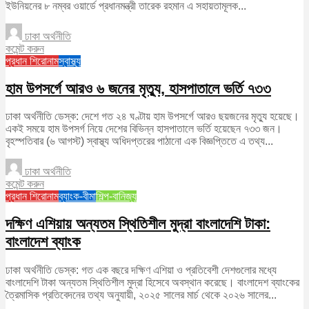
ইউনিয়নের ৮ নম্বর ওয়ার্ডে প্রধানমন্ত্রী তারেক রহমান এ সহায়তামূলক...
ঢাকা অর্থনীতি
কমেন্ট করুন
প্রধান শিরোনাম
স্বাস্থ্য
হাম উপসর্গে আরও ৬ জনের মৃত্যু, হাসপাতালে ভর্তি ৭৩৩
ঢাকা অর্থনীতি ডেস্ক: দেশে গত ২৪ ঘণ্টায় হাম উপসর্গে আরও ছয়জনের মৃত্যু হয়েছে।
একই সময়ে হাম উপসর্গ নিয়ে দেশের বিভিন্ন হাসপাতালে ভর্তি হয়েছেন ৭৩৩ জন।
বৃহস্পতিবার (৬ আগস্ট) স্বাস্থ্য অধিদপ্তরের পাঠানো এক বিজ্ঞপ্তিতে এ তথ্য...
ঢাকা অর্থনীতি
কমেন্ট করুন
প্রধান শিরোনাম
ব্যাংক-বীমা
শিল্প-বানিজ্য
দক্ষিণ এশিয়ায় অন্যতম স্থিতিশীল মুদ্রা বাংলাদেশি টাকা:
বাংলাদেশ ব্যাংক
ঢাকা অর্থনীতি ডেস্ক: গত এক বছরে দক্ষিণ এশিয়া ও প্রতিবেশী দেশগুলোর মধ্যে
বাংলাদেশি টাকা অন্যতম স্থিতিশীল মুদ্রা হিসেবে অবস্থান করেছে। বাংলাদেশ ব্যাংকের
ত্রৈমাসিক প্রতিবেদনের তথ্য অনুযায়ী, ২০২৫ সালের মার্চ থেকে ২০২৬ সালের...