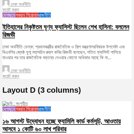
ঢাকা অর্থনীতি
কমেন্ট করুন
দেশজুড়ে
প্রধান শিরোনাম
রাজনীতি
ইতিহাসের নিকৃষ্টতম ঘৃণ্য ফ্যাসিস্ট ছিলেন শেখ হাসিনা: বললেন
রিজভী
ঢাকা অর্থনীতি ডেস্ক: প্রধানমন্ত্রীর রাজনৈতিক ও শিল্প মন্ত্রণালয়বিষয়ক উপদেষ্টা এবং
বিএনপির জ্যেষ্ঠ যুগ্ম মহাসচিব রুহুল কবির রিজভী বলেছেন, পতিত ফ্যাসিস্ট পালিয়ে
যাওয়ার পর তার রাজনৈতিক বক্তব্য দেওয়ার কোনো অধিকার আছে কি না...
ঢাকা অর্থনীতি
কমেন্ট করুন
Layout D (3 columns)
দেশজুড়ে
প্রধান শিরোনাম
রাজনীতি
১৬ আগস্ট উদ্বোধন হচ্ছে ফ্যামিলি কার্ড কর্মসূচি, আওতায়
আসবে ১ কোটি ৬০ লাখ পরিবার