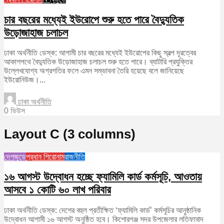
চার বছরের মধ্যেই ইউরোপে শুরু হতে পারে বৈদ্যুতিক
উড়োজাহাজ চলাচল
ঢাকা অর্থনীতি ডেস্ক: আগামী চার বছরের মধ্যেই ইউরোপের কিছু স্বল্প দূরত্বের
আকাশপথে বৈদ্যুতিক উড়োজাহাজ চলাচল শুরু হতে পারে। ব্যাটারি প্রযুক্তির
উল্লেখযোগ্য অগ্রগতির ফলে এমন সম্ভাবনা তৈরি হয়েছে বলে জানিয়েছে
ইউরোনিউজ।...
ঢাকা অর্থনীতি
0 ভিউস
Layout C (3 columns)
দেশজুড়ে
প্রধান শিরোনাম
রাজনীতি
১৬ আগস্ট উদ্বোধন হচ্ছে ফ্যামিলি কার্ড কর্মসূচি, আওতায়
আসবে ১ কোটি ৬০ লাখ পরিবার
ঢাকা অর্থনীতি ডেস্ক: দেশের বহুল প্রতীক্ষিত ‘ফ্যামিলি কার্ড’ কর্মসূচির আনুষ্ঠানিক
উদ্বোধন আগামী ১৬ আগস্ট অনুষ্ঠিত হবে। কিশোরগঞ্জ সদর উপজেলার লতিফাবাদ