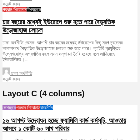
কমেন্ট করুন
প্রধান শিরোনাম
বিশ্বজুড়ে
চার বছরের মধ্যেই ইউরোপে শুরু হতে পারে বৈদ্যুতিক
উড়োজাহাজ চলাচল
ঢাকা অর্থনীতি ডেস্ক: আগামী চার বছরের মধ্যেই ইউরোপের কিছু স্বল্প দূরত্বের
আকাশপথে বৈদ্যুতিক উড়োজাহাজ চলাচল শুরু হতে পারে। ব্যাটারি প্রযুক্তির
উল্লেখযোগ্য অগ্রগতির ফলে এমন সম্ভাবনা তৈরি হয়েছে বলে জানিয়েছে
ইউরোনিউজ।...
ঢাকা অর্থনীতি
কমেন্ট করুন
Layout C (4 columns)
দেশজুড়ে
প্রধান শিরোনাম
রাজনীতি
১৬ আগস্ট উদ্বোধন হচ্ছে ফ্যামিলি কার্ড কর্মসূচি, আওতায়
আসবে ১ কোটি ৬০ লাখ পরিবার