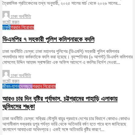
ত্রৈমাসিক প্রতিবেদনের তথ্য অনুযায়ী, ২০২৫ সালের মার্চ থেকে ২০২৬ সালের...
ঢাকা অর্থনীতি
কমেন্ট করুন
চাকুরী
প্রধান শিরোনাম
ডিএমপির ৭ সহকারী পুলিশ কমিশনারকে বদলি
ঢাকা অর্থনীতি ডেস্ক: ঢাকা মহানগর পুলিশের (ডিএমপি) সহকারী পুলিশ কমিশনার
পদমর্যাদার সাত কর্মকর্তাকে বদলি করা হয়েছে। বৃহস্পতিবার (৬ আগস্ট) ডিএমপি কমিশনার
মোসলেহ উদ্দিন আহমদ স্বাক্ষরিত এক অফিস আদেশে এ বদলির নির্দেশ দেওয়া...
ঢাকা অর্থনীতি
কমেন্ট করুন
জীবন-যাপন
দেশজুড়ে
প্রধান শিরোনাম
আরও চার দিন বৃষ্টির পূর্বাভাস, চট্টগ্রামের পাহাড়ি এলাকায়
ভূমিধসের শঙ্কা
ঢাকা অর্থনীতি ডেস্ক: সক্রিয় মৌসুমি বায়ুর প্রভাবে দেশের চার বিভাগে কোথাও কোথাও
আগামীকাল শুক্রবার দুপুর পর্যন্ত ভারি থেকে অতিভারি বর্ষণ হতে পারে বলে জানিয়েছে
বাংলাদেশ আবহাওয়া অধিদপ্তর। একই সঙ্গে অতিভারি বৃষ্টির কারণে...