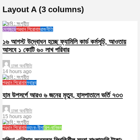
Layout A (3 columns)
দেশজুড়ে
প্রধান শিরোনাম
রাজনীতি
১৬ আগস্ট উদ্বোধন হচ্ছে ফ্যামিলি কার্ড কর্মসূচি, আওতায়
আসবে ১ কোটি ৬০ লাখ পরিবার
ঢাকা অর্থনীতি
14 hours ago
প্রধান শিরোনাম
স্বাস্থ্য
হাম উপসর্গে আরও ৬ জনের মৃত্যু, হাসপাতালে ভর্তি ৭৩৩
ঢাকা অর্থনীতি
15 hours ago
প্রধান শিরোনাম
ব্যাংক-বীমা
শিল্প-বানিজ্য