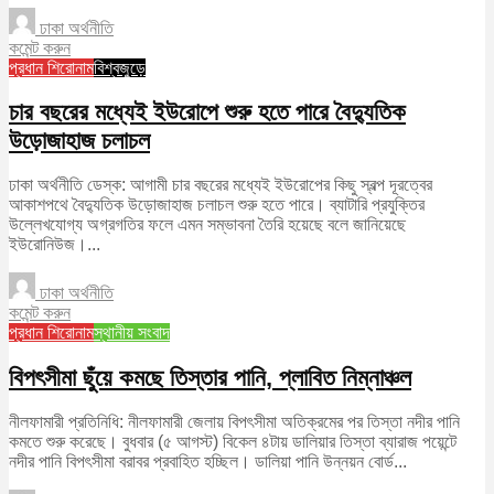
ঢাকা অর্থনীতি
কমেন্ট করুন
প্রধান শিরোনাম
বিশ্বজুড়ে
চার বছরের মধ্যেই ইউরোপে শুরু হতে পারে বৈদ্যুতিক
উড়োজাহাজ চলাচল
ঢাকা অর্থনীতি ডেস্ক: আগামী চার বছরের মধ্যেই ইউরোপের কিছু স্বল্প দূরত্বের
আকাশপথে বৈদ্যুতিক উড়োজাহাজ চলাচল শুরু হতে পারে। ব্যাটারি প্রযুক্তির
উল্লেখযোগ্য অগ্রগতির ফলে এমন সম্ভাবনা তৈরি হয়েছে বলে জানিয়েছে
ইউরোনিউজ।...
ঢাকা অর্থনীতি
কমেন্ট করুন
প্রধান শিরোনাম
স্থানীয় সংবাদ
বিপৎসীমা ছুঁয়ে কমছে তিস্তার পানি, প্লাবিত নিম্নাঞ্চল
নীলফামারী প্রতিনিধি: নীলফামারী জেলায় বিপৎসীমা অতিক্রমের পর তিস্তা নদীর পানি
কমতে শুরু করেছে। বুধবার (৫ আগস্ট) বিকেল ৪টায় ডালিয়ার তিস্তা ব্যারাজ পয়েন্টে
নদীর পানি বিপৎসীমা বরাবর প্রবাহিত হচ্ছিল। ডালিয়া পানি উন্নয়ন বোর্ড...