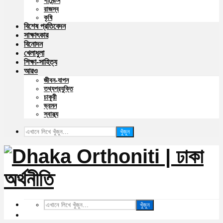
গার্মেন্টস
রাজস্ব
কৃষি
বিশেষ প্রতিবেদন
সাক্ষাৎকার
বিনোদন
খেলাধুলা
শিক্ষা-সাহিত্য
আরও
জীবন-যাপন
তথ্যপ্রযুক্তি
চাকুরী
ভ্রমন
স্বাস্থ্য
খুঁজুন
খুঁজুন