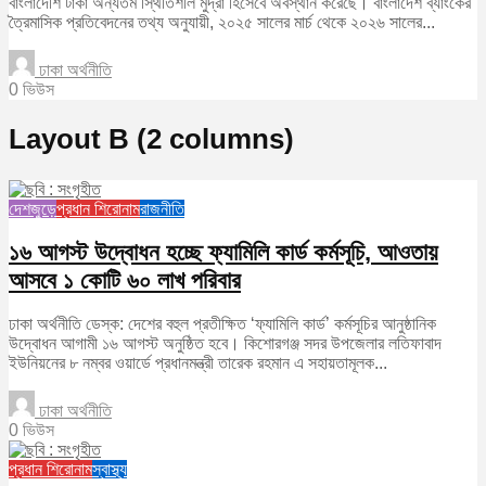
বাংলাদেশি টাকা অন্যতম স্থিতিশীল মুদ্রা হিসেবে অবস্থান করেছে। বাংলাদেশ ব্যাংকের
ত্রৈমাসিক প্রতিবেদনের তথ্য অনুযায়ী, ২০২৫ সালের মার্চ থেকে ২০২৬ সালের...
ঢাকা অর্থনীতি
0 ভিউস
Layout B (2 columns)
দেশজুড়ে
প্রধান শিরোনাম
রাজনীতি
১৬ আগস্ট উদ্বোধন হচ্ছে ফ্যামিলি কার্ড কর্মসূচি, আওতায়
আসবে ১ কোটি ৬০ লাখ পরিবার
ঢাকা অর্থনীতি ডেস্ক: দেশের বহুল প্রতীক্ষিত ‘ফ্যামিলি কার্ড’ কর্মসূচির আনুষ্ঠানিক
উদ্বোধন আগামী ১৬ আগস্ট অনুষ্ঠিত হবে। কিশোরগঞ্জ সদর উপজেলার লতিফাবাদ
ইউনিয়নের ৮ নম্বর ওয়ার্ডে প্রধানমন্ত্রী তারেক রহমান এ সহায়তামূলক...
ঢাকা অর্থনীতি
0 ভিউস
প্রধান শিরোনাম
স্বাস্থ্য