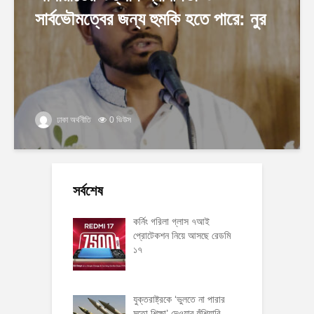
সার্বভৌমত্বের জন্য হুমকি হতে পারে: নুর
ঢাকা অর্থনীতি
0 ভিউস
সর্বশেষ
কর্নিং গরিলা গ্লাস ৭আই
প্রোটেকশন নিয়ে আসছে রেডমি
১৭
যুক্তরাষ্ট্রকে ‘ভুলতে না পারার
মতো শিক্ষা’ দেওয়ার হুঁশিয়ারি