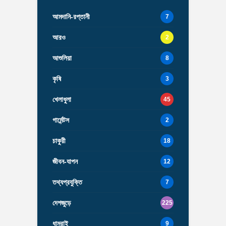
আমদানি-রপ্তানী
7
আরও
2
আশুলিয়া
8
কৃষি
3
খেলাধুলা
45
গার্মেন্টস
2
চাকুরী
18
জীবন-যাপন
12
তথ্যপ্রযুক্তি
7
দেশজুড়ে
225
ধামরাই
9