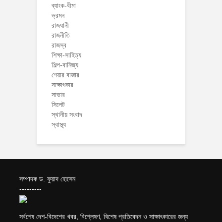
ব্যাংক-বীমা
ভ্রমন
রাজধানী
রাজনীতি
রাজস্ব
শিক্ষা-সাহিত্য
শিল্প-বানিজ্য
শেয়ার বাজার
সাক্ষাৎকার
সাভার
সিলেট
স্থানীয় সংবাদ
স্বাস্থ্য
সম্পাদক ড. ফুয়াদ হোসেন
---------
সর্বশেষ দেশ-বিদেশের খবর, বিশ্লেষণ, বিশেষ প্রতিবেদন ও সাক্ষাৎকারের জন্য