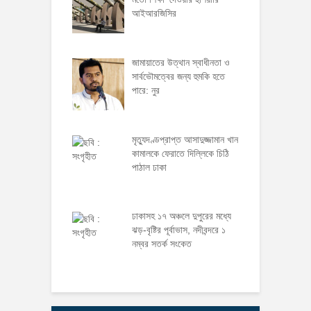
আইআরজিসির
জামায়াতের উত্থান স্বাধীনতা ও
সার্বভৌমত্বের জন্য হুমকি হতে
পারে: নুর
মৃত্যুদণ্ডপ্রাপ্ত আসাদুজ্জামান খান
কামালকে ফেরাতে দিল্লিকে চিঠি
পাঠাল ঢাকা
ঢাকাসহ ১৭ অঞ্চলে দুপুরের মধ্যে
ঝড়-বৃষ্টির পূর্বাভাস, নদীবন্দরে ১
নম্বর সতর্ক সংকেত