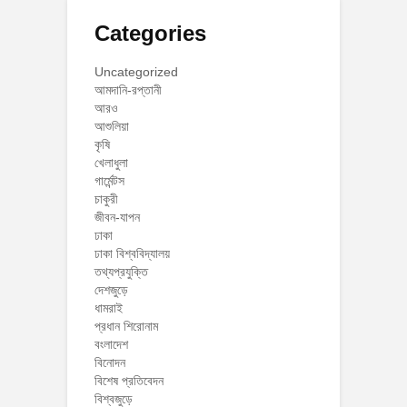
Categories
Uncategorized
আমদানি-রপ্তানী
আরও
আশুলিয়া
কৃষি
খেলাধুলা
গার্মেন্টস
চাকুরী
জীবন-যাপন
ঢাকা
ঢাকা বিশ্ববিদ্যালয়
তথ্যপ্রযুক্তি
দেশজুড়ে
ধামরাই
প্রধান শিরোনাম
বংলাদেশ
বিনোদন
বিশেষ প্রতিবেদন
বিশ্বজুড়ে