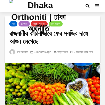
কৃষি
দেশজুড়ে
প্রধান শিরোনাম
শিল্প-বানিজ্য
রাজধানীর কাঁচাবাজারে ফের সবজির দামে
আগুন লেগেছে
ঢাকা অর্থনীতি
3 months ago
কমেন্ট করুন
2 সর্বনিম্ন পড়ার সময়