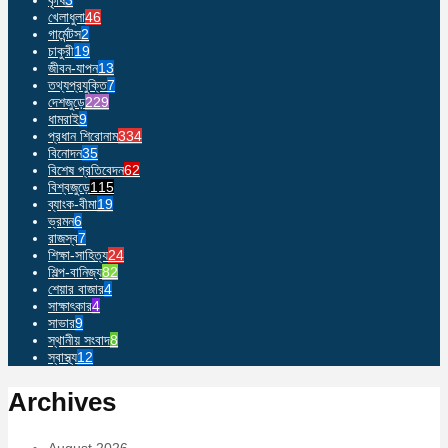
খেলাধুলা
46
গার্মেন্টস
2
চাকুরী
19
জীবন-যাপন
13
তথ্যপ্রযুক্তি
7
দেশজুড়ে
229
ধামরাই
9
প্রধান শিরোনাম
334
বিনোদন
35
বিশেষ প্রতিবেদন
62
বিশ্বজুড়ে
115
ব্যাংক-বীমা
19
ভ্রমন
6
রাজস্ব
7
শিক্ষা-সাহিত্য
24
শিল্প-বানিজ্য
82
শেয়ার বাজার
4
সাক্ষাৎকার
4
সাভার
9
স্থানীয় সংবাদ
8
স্বাস্থ্য
12
Archives
August 2026