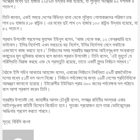
অস্ত্রের মধ্যে দুই হাজার ২২৫৯টি উদ্ধার করা হয়েছে, যা লুটকৃত অস্ত্রের ৬২ দশমিক ৪
শতাংশ।
তিনি জানান, একই সময়ে দেশের বিভিন্ন থানা থেকে লুটকৃত গোলাবারুদের পরিমাণ চার
লাখ ৫৬ হাজার ৪১৮ রাউন্ড। এর মধ্যে দুই লাখ ৩৭ হাজার ১০০ রাউন্ড উদ্ধার হয়েছে, যা
৫২ শতাংশ।
প্রধান উপদেষ্টা প্রফেসর মুহাম্মদ ইউনুস বলেন, ‘আজ থেকে শুরু, ১২ ফেব্রুয়ারি হবে
ফাইনাল। ইসির নির্দেশই এখন সবচেয়ে বড় নির্দেশ, ইসির নির্দেশনা মেনে সবাইকে
একযোগে কাজ করতে হবে।’ নির্বাচনের সময় স্বরাষ্ট্র মন্ত্রণালয় আইনশৃঙ্খলা সংক্রান্ত
কমান্ডের মূল ভূমিকায় থাকবে বলে জানান প্রধান উপদেষ্টা। তিনি বলেন, ‘এই মুহূর্তে যে
পরিস্থিতি বিরাজ করছে এবং যে প্রস্তুতি রয়েছে, তাতে একটি সুন্দর নির্বাচন সম্ভব।’
বৈঠকে ইসি সচিব আখতার আহমেদ বলেন, এবারের নির্বাচনে নিবন্ধিত ৫৯টি রাজনৈতিক
দলের মধ্যে ৫১টি দল অংশ নিচ্ছে। নির্বাচন পর্যবেক্ষণের জন্য ২৬টি দেশের প্রতিনিধিকে
আমন্ত্রণ জানানো হয়েছে। ইউরোপীয় ইউনিয়ন প্রায় ৩০০ জনের পর্যবেক্ষক দল পাঠাবে
বলে আশা প্রকাশ করেন তিনি।
স্বরাষ্ট্র উপদেষ্টা মো. জাহাঙ্গীর আলম চৌধুরী বলেন, সশস্ত্র বাহিনীর সদস্যরা এবার
আইনশৃঙ্খলা বাহিনী হিসেবে বিবেচিত হবে। সুতরাং প্রয়োজন হলে তারা ভোটকেন্দ্রের
আঙিনায় প্রবেশ করতে পারবে।
সূত্র: বিবিসি বাংলা