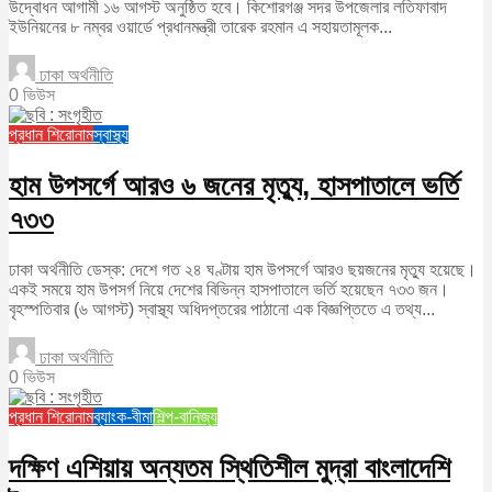
উদ্বোধন আগামী ১৬ আগস্ট অনুষ্ঠিত হবে। কিশোরগঞ্জ সদর উপজেলার লতিফাবাদ
ইউনিয়নের ৮ নম্বর ওয়ার্ডে প্রধানমন্ত্রী তারেক রহমান এ সহায়তামূলক...
ঢাকা অর্থনীতি
0 ভিউস
প্রধান শিরোনাম
স্বাস্থ্য
হাম উপসর্গে আরও ৬ জনের মৃত্যু, হাসপাতালে ভর্তি
৭৩৩
ঢাকা অর্থনীতি ডেস্ক: দেশে গত ২৪ ঘণ্টায় হাম উপসর্গে আরও ছয়জনের মৃত্যু হয়েছে।
একই সময়ে হাম উপসর্গ নিয়ে দেশের বিভিন্ন হাসপাতালে ভর্তি হয়েছেন ৭৩৩ জন।
বৃহস্পতিবার (৬ আগস্ট) স্বাস্থ্য অধিদপ্তরের পাঠানো এক বিজ্ঞপ্তিতে এ তথ্য...
ঢাকা অর্থনীতি
0 ভিউস
প্রধান শিরোনাম
ব্যাংক-বীমা
শিল্প-বানিজ্য
দক্ষিণ এশিয়ায় অন্যতম স্থিতিশীল মুদ্রা বাংলাদেশি