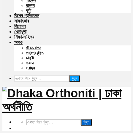
গার্মেন্টস
রাজস্ব
কৃষি
বিশেষ প্রতিবেদন
সাক্ষাৎকার
বিনোদন
খেলাধুলা
শিক্ষা-সাহিত্য
আরও
জীবন-যাপন
তথ্যপ্রযুক্তি
চাকুরী
ভ্রমন
স্বাস্থ্য
খুঁজুন
খুঁজুন