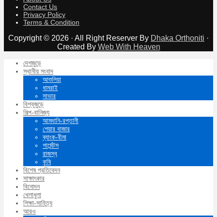
Contact Us
Privacy Policy
Terms & Condition
Copyright © 2026 · All Right Reserver By
Dhaka Orthoniti
·
Created By
Web With Heaven
দেশজুড়ে
স্থানীয় সংবাদ
আশুলিয়া
ধামরাই
সাভার
বিশ্বজুড়ে
শিল্প-বানিজ্য
আমদানি-রপ্তানী
শেয়ার বাজার
ব্যাংক-বীমা
গার্মেন্টস
রাজস্ব
কৃষি
বিশেষ প্রতিবেদন
সাক্ষাৎকার
বিনোদন
খেলাধুলা
শিক্ষা-সাহিত্য
আরও