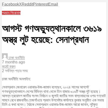
Facebook
X
Reddit
Pinterest
Email
প্রধান শিরোনাম
আগস্ট গণঅভ্যুত্থানকালে ৩৬১৯
অস্ত্র লুট হয়েছে: সেনাপ্রধান
ঢাকা অর্থনীতি
7 months ago
কমেন্ট করুন
2 সর্বনিম্ন পড়ার সময়
ঢাকা অর্থনীতি অনলাইন:
সেনাপ্রধান জেনারেল ওয়াকার-উজ-জামান বলেছেন, ২০২৪ সালের আগস্টে
গণঅভ্যুত্থানকালে দেশের বিভিন্ন থানা থেকে তিন হাজার ৬১৯টি অস্ত্র লুট হয়েছে।
আসন্ন ত্রয়োদশ জাতীয় সংসদ নির্বাচন ও জুলাই জাতীয় সনদ বাস্তবায়নের ওপর গণভোট
সামনে রেখে রাজধানীর তেজগাঁওয়ে প্রধান উপদেষ্টার কার্যালয়ে বুধবার অনুষ্ঠিত এক সভায়
তিনি এ কথা বলেন। বৈঠকে সেনাপ্রধান ওয়াকার-উজ-জামান আরো জানান, লুটকৃত