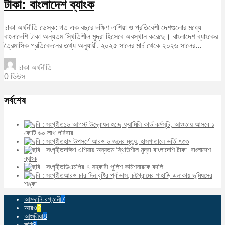
টাকা: বাংলাদেশ ব্যাংক
ঢাকা অর্থনীতি ডেস্ক: গত এক বছরে দক্ষিণ এশিয়া ও প্রতিবেশী দেশগুলোর মধ্যে
বাংলাদেশি টাকা অন্যতম স্থিতিশীল মুদ্রা হিসেবে অবস্থান করেছে। বাংলাদেশ ব্যাংকের
ত্রৈমাসিক প্রতিবেদনের তথ্য অনুযায়ী, ২০২৫ সালের মার্চ থেকে ২০২৬ সালের...
ঢাকা অর্থনীতি
0 ভিউস
সর্বশেষ
১৬ আগস্ট উদ্বোধন হচ্ছে ফ্যামিলি কার্ড কর্মসূচি, আওতায় আসবে ১
কোটি ৬০ লাখ পরিবার
হাম উপসর্গে আরও ৬ জনের মৃত্যু, হাসপাতালে ভর্তি ৭৩৩
দক্ষিণ এশিয়ায় অন্যতম স্থিতিশীল মুদ্রা বাংলাদেশি টাকা: বাংলাদেশ
ব্যাংক
ডিএমপির ৭ সহকারী পুলিশ কমিশনারকে বদলি
আরও চার দিন বৃষ্টির পূর্বাভাস, চট্টগ্রামের পাহাড়ি এলাকায় ভূমিধসের
শঙ্কা
আমদানি-রপ্তানী
7
আরও
2
আশুলিয়া
8
কৃষি
3