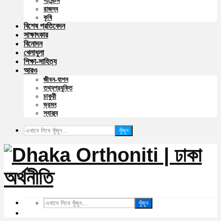
গার্মেন্টস
রাজস্ব
কৃষি
বিশেষ প্রতিবেদন
সাক্ষাৎকার
বিনোদন
খেলাধুলা
শিক্ষা-সাহিত্য
আরও
জীবন-যাপন
তথ্যপ্রযুক্তি
চাকুরী
ভ্রমন
স্বাস্থ্য
খুঁজুন
খুঁজুন