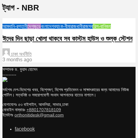
ট্যাগ - NBR
আমদানি-রপ্তানী
দেশজুড়ে
বংলাদেশ
ব্যাংক-বীমা
রাজধানী
রাজস্ব
শিল্প-বানিজ্য
ঈদের দিন ছাড়া খোলা থাকবে সব কাস্টম হাউস ও শুল্ক স্টেশন
ঢাকা অর্থনীতি
3 months ago
সম্পাদক ড. ফুয়াদ হোসেন
---------
সর্বশেষ দেশ-বিদেশের খবর, বিশ্লেষণ, বিশেষ প্রতিবেদন ও সাক্ষাৎকারের জন্য আমাদের নিউজ
পোর্টাল। সত্যনিষ্ঠ ও সময়োপযোগী সংবাদ আপনাদের হাতের নাগালে।
যোগাযোগঃ ৫৩ বাইপাইল, আশুলিয়া, সাভার,ঢাকা
মোবাইল নাম্বারঃ
+8801707818109
ইমেইলঃ
orthonitidesk@gmail.com
facebook