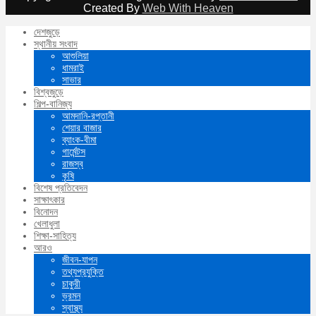
Created By
Web With Heaven
দেশজুড়ে
স্থানীয় সংবাদ
আশুলিয়া
ধামরাই
সাভার
বিশ্বজুড়ে
শিল্প-বানিজ্য
আমদানি-রপ্তানী
শেয়ার বাজার
ব্যাংক-বীমা
গার্মেন্টস
রাজস্ব
কৃষি
বিশেষ প্রতিবেদন
সাক্ষাৎকার
বিনোদন
খেলাধুলা
শিক্ষা-সাহিত্য
আরও
জীবন-যাপন
তথ্যপ্রযুক্তি
চাকুরী
ভ্রমন
স্বাস্থ্য