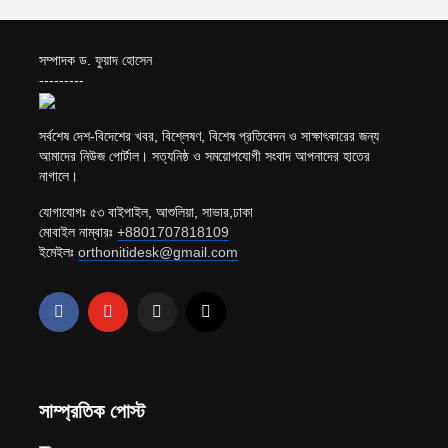
সম্পাদক ড. ফুয়াদ হোসেন
---------
সর্বশেষ দেশ-বিদেশের খবর, বিশ্লেষণ, বিশেষ প্রতিবেদন ও সাক্ষাৎকারের জন্য
আমাদের নিউজ পোর্টাল। সত্যনিষ্ঠ ও সময়োপযোগী সংবাদ আপনাদের হাতের
নাগালে।
যোগাযোগঃ ৫৩ বাইপাইল, আশুলিয়া, সাভার,ঢাকা
মোবাইল নাম্বারঃ
+8801707818109
ইমেইলঃ
orthonitidesk@gmail.com
সাম্প্রতিক পোস্ট