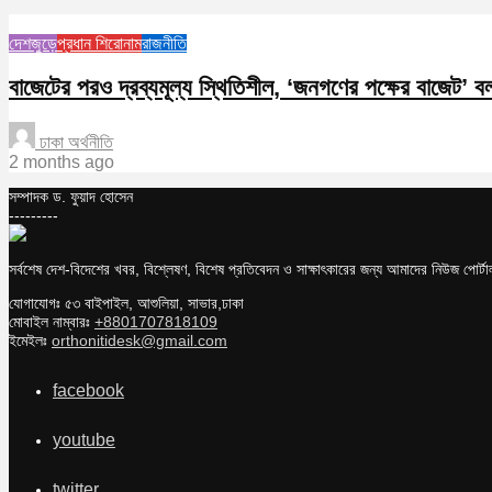
দেশজুড়ে
প্রধান শিরোনাম
রাজনীতি
বাজেটের পরও দ্রব্যমূল্য স্থিতিশীল, ‘জনগণের পক্ষের বাজেট’ বলল
ঢাকা অর্থনীতি
2 months ago
সম্পাদক ড. ফুয়াদ হোসেন
---------
সর্বশেষ দেশ-বিদেশের খবর, বিশ্লেষণ, বিশেষ প্রতিবেদন ও সাক্ষাৎকারের জন্য আমাদের নিউজ পোর্
যোগাযোগঃ ৫৩ বাইপাইল, আশুলিয়া, সাভার,ঢাকা
মোবাইল নাম্বারঃ
+8801707818109
ইমেইলঃ
orthonitidesk@gmail.com
facebook
youtube
twitter