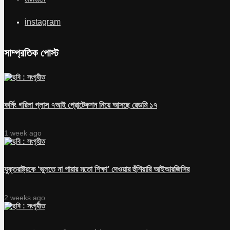
instagram
সাম্প্রতিক পোস্ট
কর্নিং গরিলা গ্লাস ৭আই প্রোটেকশন নিয়ে আসছে রেডমি ১৭
1 week ago
যুক্তরাষ্ট্রকে ‘ভুলতে না পারার মতো শিক্ষা’ দেওয়ার হুঁশিয়ারি আইআরজিসির
2 weeks ago