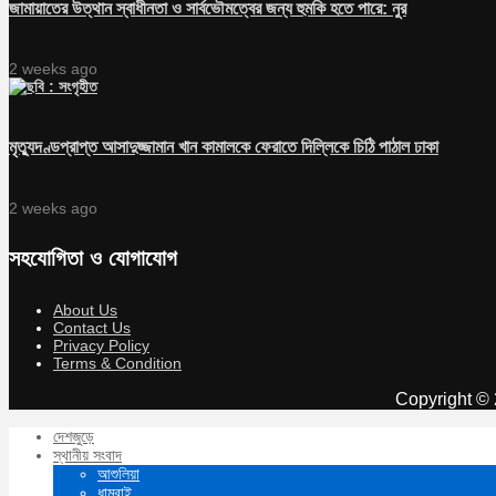
জামায়াতের উত্থান স্বাধীনতা ও সার্বভৌমত্বের জন্য হুমকি হতে পারে: নুর
2 weeks ago
মৃত্যুদণ্ডপ্রাপ্ত আসাদুজ্জামান খান কামালকে ফেরাতে দিল্লিকে চিঠি পাঠাল ঢাকা
2 weeks ago
সহযোগিতা ও যোগাযোগ
About Us
Contact Us
Privacy Policy
Terms & Condition
Copyright © 
দেশজুড়ে
স্থানীয় সংবাদ
আশুলিয়া
ধামরাই