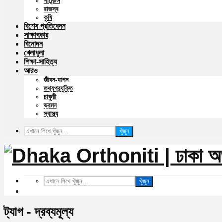
গার্মেন্টস
রাজস্ব
কৃষি
বিশেষ প্রতিবেদন
সাক্ষাৎকার
বিনোদন
খেলাধুলা
শিক্ষা-সাহিত্য
আরও
জীবন-যাপন
তথ্যপ্রযুক্তি
চাকুরী
ভ্রমন
স্বাস্থ্য
খুঁজুন
খুঁজুন
ট্যাগ - দ্রব্যমূল্য