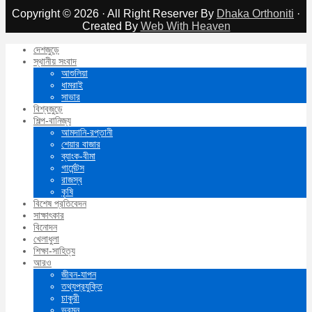
Copyright © 2026 · All Right Reserver By
Dhaka Orthoniti
·
Created By
Web With Heaven
দেশজুড়ে
স্থানীয় সংবাদ
আশুলিয়া
ধামরাই
সাভার
বিশ্বজুড়ে
শিল্প-বানিজ্য
আমদানি-রপ্তানী
শেয়ার বাজার
ব্যাংক-বীমা
গার্মেন্টস
রাজস্ব
কৃষি
বিশেষ প্রতিবেদন
সাক্ষাৎকার
বিনোদন
খেলাধুলা
শিক্ষা-সাহিত্য
আরও
জীবন-যাপন
তথ্যপ্রযুক্তি
চাকুরী
ভ্রমন