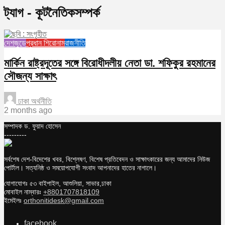
ট্যাগ - কূটনৈতিকসম্পর্ক
দেশজুড়ে
প্রধান শিরোনাম
রাজনীতি
মার্কিন রাষ্ট্রদূতের সঙ্গে বিরোধীদলীয় নেতা ডা. শফিকুর রহমানের
সৌজন্য সাক্ষাৎ
ঢাকা অর্থনীতি
2 months ago
সম্পাদক ড. ফুয়াদ হোসেন
---------
সর্বশেষ দেশ-বিদেশের খবর, বিশ্লেষণ, বিশেষ প্রতিবেদন ও সাক্ষাৎকারের জন্য আমাদের নিউজ
পোর্টাল। সত্যনিষ্ঠ ও সময়োপযোগী সংবাদ আপনাদের হাতের নাগালে।
যোগাযোগঃ ৫৩ বাইপাইল, আশুলিয়া, সাভার,ঢাকা
মোবাইল নাম্বারঃ
+8801707818109
ইমেইলঃ
orthonitidesk@gmail.com
facebook