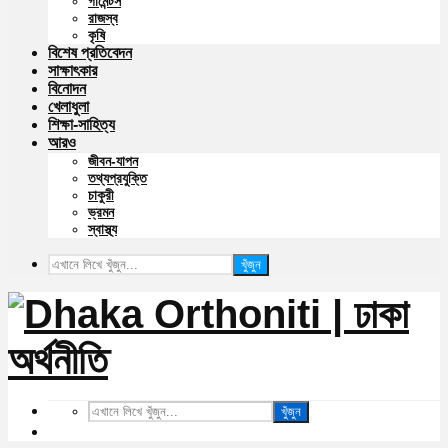
গার্মেন্টস
রাজস্ব
কৃষি
বিশেষ প্রতিবেদন
সাক্ষাৎকার
বিনোদন
খেলাধুলা
শিক্ষা-সাহিত্য
আরও
জীবন-যাপন
তথ্যপ্রযুক্তি
চাকুরী
ভ্রমন
স্বাস্থ্য
খুঁজুন
খুঁজুন