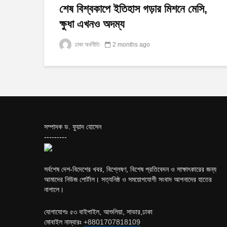
শেষ বিশ্বকাপে ইতিহাস গড়ার মিশনে মেসি,
ক্ষুধা এখনও অদম্য
ঢাকা অর্থনীতি
2 months ago
সম্পাদক ড. ফুয়াদ হোসেন
---------
সর্বশেষ দেশ-বিদেশের খবর, বিশ্লেষণ, বিশেষ প্রতিবেদন ও সাক্ষাৎকারের জন্য
আমাদের নিউজ পোর্টাল। সত্যনিষ্ঠ ও সময়োপযোগী সংবাদ আপনাদের হাতের
নাগালে।
যোগাযোগঃ ৫৩ বাইপাইল, আশুলিয়া, সাভার,ঢাকা
মোবাইল নাম্বারঃ
+8801707818109