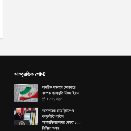
সাম্প্রতিক পোস্ট
সামরিক সক্ষমতা জোরদারে
ব্যাপক প্রস্তুতি নিচ্ছে ইরান
1 day ago
আদালতের রায়ে ট্রাম্পের
শুল্কনীতি বাতিল,
আমদানিকারকদের ফেরত ১০০
বিলিয়ন ডলার