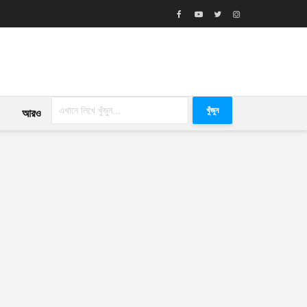
খুঁজুন
আরও