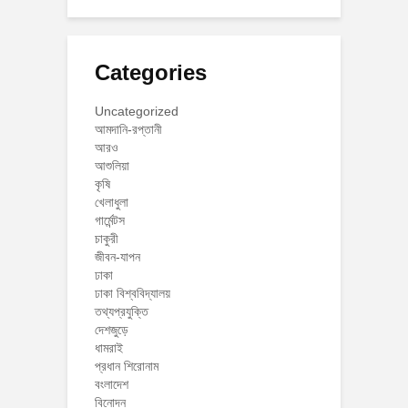
Categories
Uncategorized
আমদানি-রপ্তানী
আরও
আশুলিয়া
কৃষি
খেলাধুলা
গার্মেন্টস
চাকুরী
জীবন-যাপন
ঢাকা
ঢাকা বিশ্ববিদ্যালয়
তথ্যপ্রযুক্তি
দেশজুড়ে
ধামরাই
প্রধান শিরোনাম
বংলাদেশ
বিনোদন