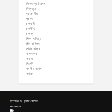
বিশেষ প্রতিবেদন
বিশ্বজুড়ে
ব্যাংক-বীমা
ভ্রমন
রাজধানী
রাজনীতি
রাজস্ব
শিক্ষা-সাহিত্য
শিল্প-বানিজ্য
শেয়ার বাজার
সাক্ষাৎকার
সাভার
সিলেট
স্থানীয় সংবাদ
স্বাস্থ্য
সম্পাদক ড. ফুয়াদ হোসেন
---------