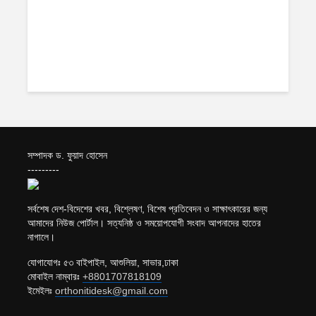
সম্পাদক ড. ফুয়াদ হোসেন
---------
সর্বশেষ দেশ-বিদেশের খবর, বিশ্লেষণ, বিশেষ প্রতিবেদন ও সাক্ষাৎকারের জন্য
আমাদের নিউজ পোর্টাল। সত্যনিষ্ঠ ও সময়োপযোগী সংবাদ আপনাদের হাতের
নাগালে।
যোগাযোগঃ ৫৩ বাইপাইল, আশুলিয়া, সাভার,ঢাকা
মোবাইল নাম্বারঃ
+8801707818109
ইমেইলঃ
orthonitidesk@gmail.com